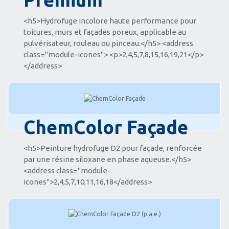
<h5>Hydrofuge incolore haute performance pour
toitures, murs et façades poreux, applicable au
pulvérisateur, rouleau ou pinceau.</h5> <address
class="module-icones"> <p>2,4,5,7,8,15,16,19,21</p>
</address>
ChemColor Façade
<h5>Peinture hydrofuge D2 pour façade, renforcée
par une résine siloxane en phase aqueuse.</h5>
<address class="module-
icones">2,4,5,7,10,11,16,18</address>