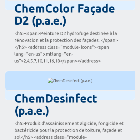
ChemColor Façade
D2 (p.a.e.)
<h5><span>Peinture D2 hydrofuge destinée à la
rénovation et la protection des façades. </span>
</h5> <address class="module-icons"><span
lang="en-us" xml:lang="en-
us">2,4,5,7,10,11,16,18</span></address>
ChemDesinfect
(p.a.e.)
<h5>Produit d’assainissement algicide, fongicide et
bactéricide pour la protection de toiture, façade et
sol</h5> <address class="module-