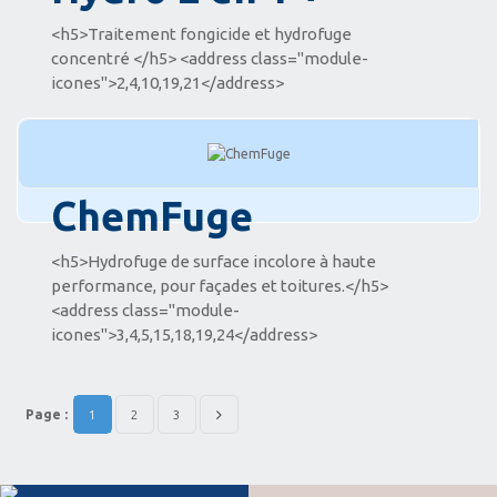
<h5>Traitement fongicide et hydrofuge
concentré </h5> <address class="module-
icones">2,4,10,19,21</address>
ChemFuge
<h5>Hydrofuge de surface incolore à haute
performance, pour façades et toitures.</h5>
<address class="module-
icones">3,4,5,15,18,19,24</address>
Page :
1
2
3