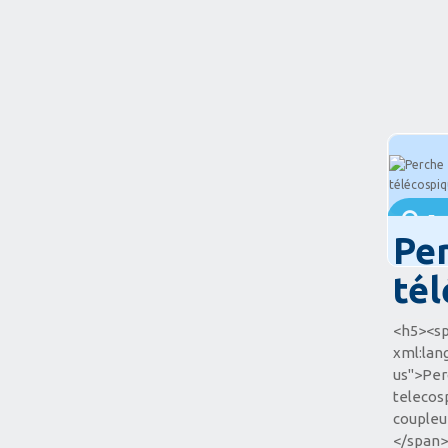
Protection anti graffiti
Résines et Mortiers
En 
Pe
té
<h5><sp
xml:lan
us">Pe
telecos
coupleu
</span>