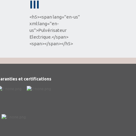
III
<h5><span lang="en-us"
xml:lang="en-
us">Pulvérisateur
Electrique.</span>
<span></span></h5>
aranties et certifications