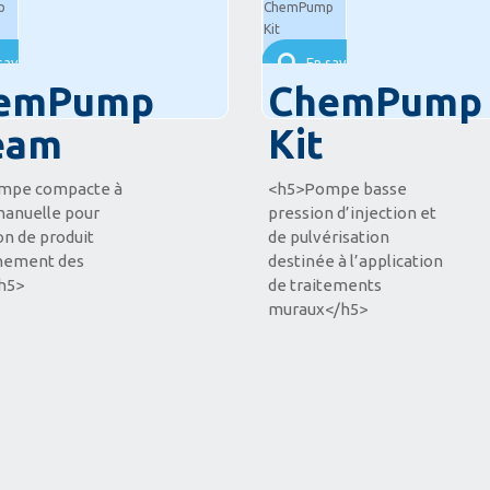
savoir plus
En savoir plus
emPump
ChemPump
eam
Kit
mpe compacte à
<h5>Pompe basse
manuelle pour
pression d’injection et
ion de produit
de pulvérisation
hement des
destinée à l’application
h5>
de traitements
muraux</h5>