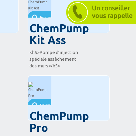
En savoir plus
ChemPump
Kit Ass
<h5>Pompe d’injection
spéciale assèchement
des murs</h5>
En savoir plus
ChemPump
Pro