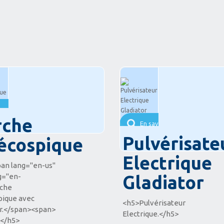
savoir plus
rche
En savoir plus
Pulvérisate
lécospique
Electrique
an lang="en-us"
g="en-
Gladiator
rche
pique avec
<h5>Pulvérisateur
r.</span><span>
Electrique.</h5>
</h5>