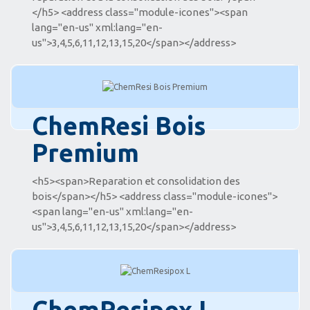
</h5> <address class="module-icones"><span
lang="en-us" xml:lang="en-
us">3,4,5,6,11,12,13,15,20</span></address>
ChemResi Bois
Premium
<h5><span>Reparation et consolidation des
bois</span></h5> <address class="module-icones">
<span lang="en-us" xml:lang="en-
us">3,4,5,6,11,12,13,15,20</span></address>
ChemResipox L